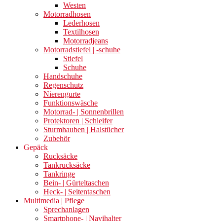
Westen
Motorradhosen
Lederhosen
Textilhosen
Motorradjeans
Motorradstiefel | -schuhe
Stiefel
Schuhe
Handschuhe
Regenschutz
Nierengurte
Funktionswäsche
Motorrad- | Sonnenbrillen
Protektoren | Schleifer
Sturmhauben | Halstücher
Zubehör
Gepäck
Rucksäcke
Tankrucksäcke
Tankringe
Bein- | Gürteltaschen
Heck- | Seitentaschen
Multimedia | Pflege
Sprechanlagen
Smartphone- | Navihalter