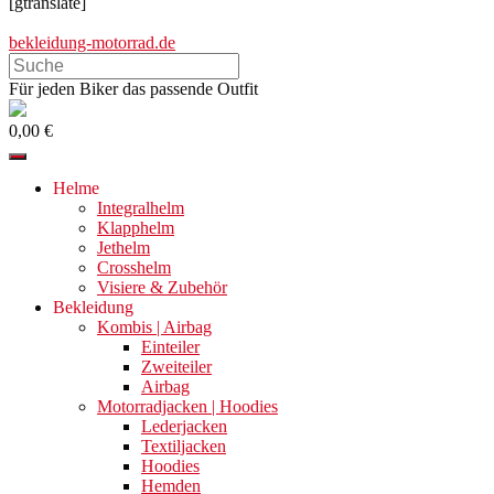
[gtranslate]
bekleidung-motorrad.de
Search
this
Für jeden Biker das passende Outfit
website
0,00 €
Helme
Integralhelm
Klapphelm
Jethelm
Crosshelm
Visiere & Zubehör
Bekleidung
Kombis | Airbag
Einteiler
Zweiteiler
Airbag
Motorradjacken | Hoodies
Lederjacken
Textiljacken
Hoodies
Hemden