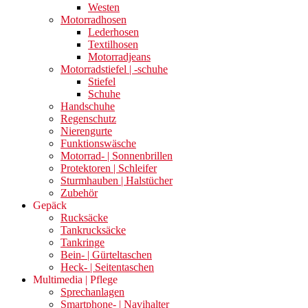
Westen
Motorradhosen
Lederhosen
Textilhosen
Motorradjeans
Motorradstiefel | -schuhe
Stiefel
Schuhe
Handschuhe
Regenschutz
Nierengurte
Funktionswäsche
Motorrad- | Sonnenbrillen
Protektoren | Schleifer
Sturmhauben | Halstücher
Zubehör
Gepäck
Rucksäcke
Tankrucksäcke
Tankringe
Bein- | Gürteltaschen
Heck- | Seitentaschen
Multimedia | Pflege
Sprechanlagen
Smartphone- | Navihalter