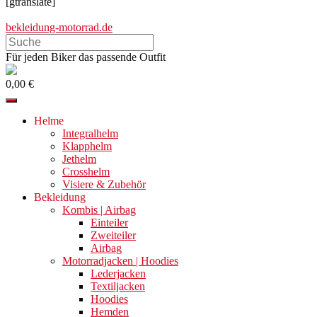
[gtranslate]
bekleidung-motorrad.de
Search
this
Für jeden Biker das passende Outfit
website
0,00 €
Helme
Integralhelm
Klapphelm
Jethelm
Crosshelm
Visiere & Zubehör
Bekleidung
Kombis | Airbag
Einteiler
Zweiteiler
Airbag
Motorradjacken | Hoodies
Lederjacken
Textiljacken
Hoodies
Hemden