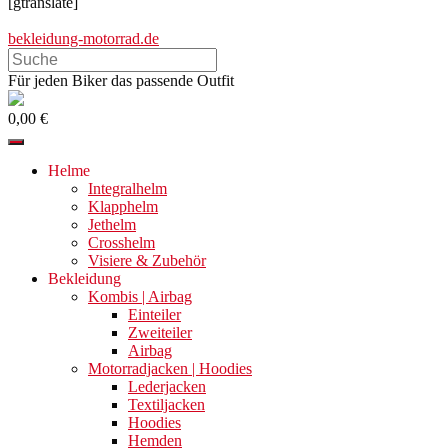
[gtranslate]
bekleidung-motorrad.de
Search
this
Für jeden Biker das passende Outfit
website
0,00 €
Helme
Integralhelm
Klapphelm
Jethelm
Crosshelm
Visiere & Zubehör
Bekleidung
Kombis | Airbag
Einteiler
Zweiteiler
Airbag
Motorradjacken | Hoodies
Lederjacken
Textiljacken
Hoodies
Hemden