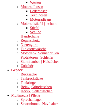
Westen
Motorradhosen
Lederhosen
Textilhosen
Motorradjeans
Motorradstiefel | -schuhe
Stiefel
Schuhe
Handschuhe
Regenschutz
Nierengurte
Funktionswäsche
Motorrad- | Sonnenbrillen
Protektoren | Schleifer
Sturmhauben | Halstücher
Zubehör
Gepäck
Rucksäcke
Tankrucksäcke
Tankringe
Bein- | Gürteltaschen
Heck- | Seitentaschen
Multimedia | Pflege
Sprechanlagen
Smartphone- | Navihalter